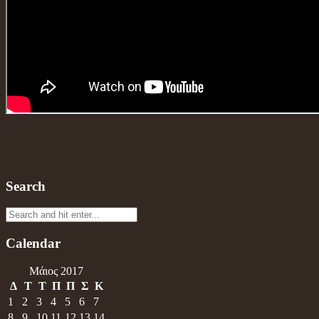
Search
Calendar
Μάιος 2017
Δ
Τ
Τ
Π
Π
Σ
Κ
1
2
3
4
5
6
7
8
9
10
11
12
13
14