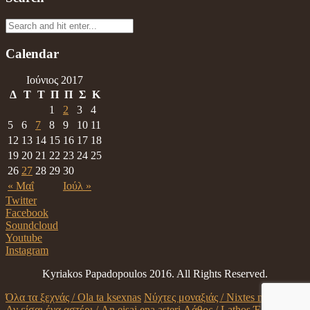
Calendar
Ιούνιος 2017
Δ
Τ
Τ
Π
Π
Σ
Κ
1
2
3
4
5
6
7
8
9
10
11
12
13
14
15
16
17
18
19
20
21
22
23
24
25
26
27
28
29
30
« Μαΐ
Ιούλ »
Twitter
Facebook
Soundcloud
Youtube
Instagram
Kyriakos Papadopoulos 2016. All Rights Reserved.
Όλα τα ξεχνάς / Ola ta ksexnas
Νύχτες μοναξιάς / Nixtes monaksias
Αν είσαι ένα αστέρι / An eisai ena asteri
Λάθος / Lathos
Έλεγα /