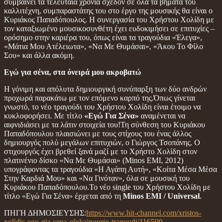
συμβαίνει τα τελευταία χρόνια σχεδόν σε όλα τα βήματα του
καλλιτέχνη, συμπαραστάτης του στο έργο της μουσικής θα είναι ο
Κυριάκος Παπαδόπουλος. Η συνεργασία του Χρήστου Χολίδη με
τον καταξιωμένο μουσικοσυνθέτη έχει ευδοκιμήσει σε επιτυχίες –
ορόσημο στην καριέρα του, όπως είναι τα τραγούδια «Έλεγα»,
«Μάτια Μου Ατέλειωτα», «Να Με Θυμάσαι», «Άκου Το Φίλο
Σου» και άλλα ακόμη.
Εγώ για σένα, στα όνειρά μου ακροβατώ
Η γόνιμη και απόλυτα δημιουργική συνύπαρξη των δύο ανδρών
προχωρά παρακάτω με τον επόμενο καρπό της.Όπως γίνεται
γνωστό, το νέο τραγούδι του Χρήστου Χολίδη είναι έτοιμο να
κυκλοφορήσει. Με τίτλο
«Εγώ Για Σένα»
αναμένεται να
αιφνιδιάσει με τα λάτιν στοιχεία του!Τη σύνθεση του Κυριάκου
Παπαδόπουλου πλαισιώνει με τους στίχους του ένας άλλος
δημιουργός πολύ μεγάλων επιτυχιών, ο Γιώργος Τσοπάνης. Ο
στιχουργός έχει βρεθεί ξανά μαζί με το Χρήστο Χολίδη στον
πλατινένιο δίσκο «Να Με Θυμάσαι» (Minos EMI, 2012)
υπογράφοντας τα τραγούδια «Η Αγάπη Αυτή», «Κοίτα Μέσα Μέσα
Στην Καρδιά Μου» και «Να Γινόταν», όλα σε μουσική του
Κυριάκου Παπαδόπουλου.Το νέο single του Χρήστου Χολίδη με
τίτλο «Εγώ Για Σένα» έρχεται από τη
Minos EMI / Universal
.
ΠΗΓΗ ΔΗΜΟΣΙΕΥΣΗΣ:
https://www.hit-channel.com/xristos-
xolidis-ego-gia-sena-olokainourio-tragoudi/116590