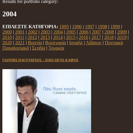
Results for portfolio category:
2004
ΕΠΙΛΕΞΤΕ ΚΑΤΗΓΟΡΙΑ:
1995
|
1996
|
1997
|
1998
|
1999
|
2000
|
2001
|
2002
|
2003
|
2004
|
2005
|
2006
|
2007
|
2008
|
2009
|
2010
|
2011
|
2012
|
2013
|
2014
|
2015
|
2016
|
2017
|
2018
|
2019
|
2020
|
2021
|
Βοσνία
|
Βουλγαρία
|
Ισραήλ
|
Λίβανος
|
Ποντιακά
Παραδοσιακά
|
Σερβία
|
Τουρκία
ΓΙΑΝΝΗΣ ΠΛΟΥΤΑΡΧΟΣ – ΠΑΕΙ ΛΙΓΟΣ ΚΑΙΡΟΣ