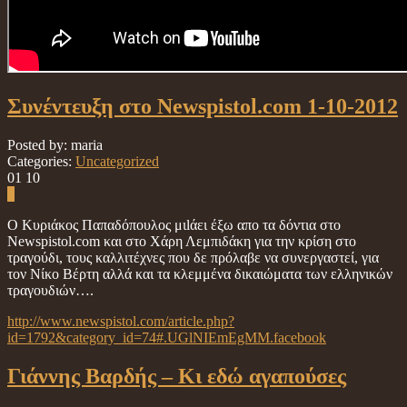
Συνέντευξη στο Newspistol.com 1-10-2012
Posted by: maria
Categories:
Uncategorized
01
10
0
Ο Κυριάκος Παπαδόπουλος μιlάει έξω απο τα δόντια στο
Newspistol.com και στο Χάρη Λεμπιδάκη για την κρίση στο
τραγούδι, τους καλλιτέχνες που δε πρόλαβε να συνεργαστεί, για
τον Νίκο Βέρτη αλλά και τα κλεμμένα δικαιώματα των ελληνικών
τραγουδιών….
http://www.newspistol.com/article.php?
id=1792&category_id=74#.UGlNIEmEgMM.facebook
Γιάννης Βαρδής – Κι εδώ αγαπούσες