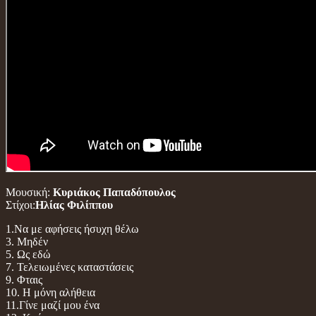
Μουσική:
Κυριάκος Παπαδόπουλος
Στίχοι:
Ηλίας Φιλίππου
1.Να με αφήσεις ήσυχη θέλω
3. Μηδέν
5. Ως εδώ
7. Τελειωμένες καταστάσεις
9. Φταις
10. Η μόνη αλήθεια
11.Γίνε μαζί μου ένα