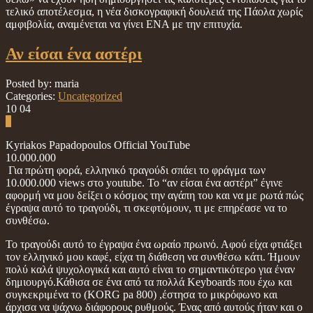
τελικό αποτέλεσμα, η νέα δισκογραφική δουλειά της Πάολα χωρίς
αμφιβολία, αναμένεται να γίνει ΕΝΑ με την επιτυχία.
Αν είσαι ένα αστέρι
Posted by: maria
Categories:
Uncategorized
10
04
0
Kyriakos Papadopoulos Official YouTube
10.000.000
Για πρώτη φορά, ελληνικό τραγούδι σπάει το φράγμα των
10.000.000 views στο youtube. Το “αν είσαι ένα αστέρι” έγινε
αφορμή να μου δείξει ο κόσμος την αγάπη του και να με ρωτά πώς
έγραψα αυτό το τραγούδι, τι σκεφτόμουν, τι με επηρέασε να το
συνθέσω.
Το τραγούδι αυτό το έγραψα ένα ωραίο πρωινό. Αφού είχα φτιάξει
τον ελληνικό μου καφέ, είχα τη διάθεση να συνθέσω κάτι. Ήμουν
πολύ καλά ψυχολογικά και αυτό είναι το σημαντικότερο για έναν
δημιουργό.Κάθισα σε ένα από τα πολλά Keyboards που έχω και
συγκεκριμένα το (KORG pa 800) ,έστησα το μικρόφωνο και
άρχισα να ψάχνω διάφορους ρυθμούς. Ένας από αυτούς ήταν και ο