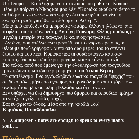
Up Tempo ….Καταλήξαμε να το κάνουμε πιο ρυθμικό. Κάποια
μέρα με παίρνει ο Νίκος και μου λέει “Κυριάκο ακούω το demo το
παλιό με το -να να να – και νομίζω ότι έτσι πρέπει να γίνει η
ενορχήστρωση γιατί θα το χάσουμε το Αστέρι”.
Μετά από αυτό, δεν θα μπορούσα να πάρω άλλον τηλέφωνο, από
το φίλο μου και συνεργάτη,
Αντώνη Γούναρη
. Φίλος μουσικός με
μεγάλη εμπειρία στις παραγωγές και ενορχηστρώσεις.
“Αντώνη, σου στέλνω ένα τραγούδι να το ενορχηστρώσεις,το
θέλουμε πολύ γρήγορα”. Μετα από δυο μέρες μου το στέλνει
έτοιμο και μου λέει, Κυριάκο πρώτη φορά φτιάχνω κάτι σαν
κι’αυτό,είναι πολύ ιδιαίτερο τραγούδι και θα κάνει επιτυχία.
Στο τέλος, αυτό που έμεινε για την ολοκλήρωση του τραγουδιού,
ήταν η δυνατή και ιδιαίτερη ερμηνεία του
Νίκου Βέρτη
.
Το αποτέλεσμα: Eνα αγνό,αληθινό ερωτικό τραγούδι “ψυχής” που
σε δέκα μόλις μήνες το αγάπησε, το τραγούδησε και το χόρεψε –
ανεξαρτήτου ηλικίας- όλη η
Ελλάδα
και όχι μονο…
Δεν υπάρχει για ένα δημιουργό, πιο όμορφο και σπουδαίο πράγμα,
το να έχει αγγίξει τόσες ψυχές.
Σας ευχαριστώ όλους, μέσα από την καρδιά μου!
Κυριάκος Παπαδόπουλος
ΥΠ.
Composer 7 notes are enough to speak to every man’s
soul…..
Πάολα Φωκά – Στόχος