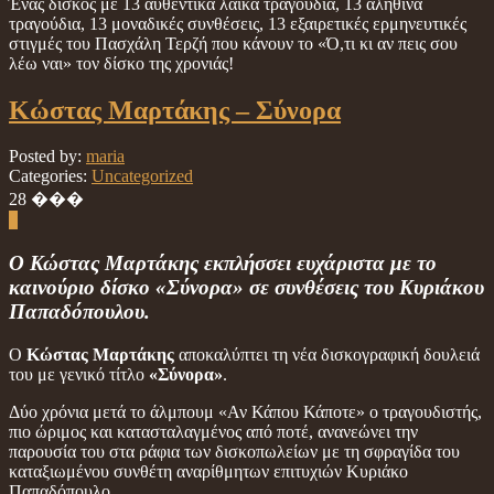
Ένας δίσκος με 13 αυθεντικά λαϊκά τραγούδια, 13 αληθινά
τραγούδια, 13 μοναδικές συνθέσεις, 13 εξαιρετικές ερμηνευτικές
στιγμές του Πασχάλη Τερζή που κάνουν το «Ό,τι κι αν πεις σου
λέω ναι» τον δίσκο της χρονιάς!
Κώστας Μαρτάκης – Σύνορα
Posted by:
maria
Categories:
Uncategorized
28
���
0
Ο Κώστας Μαρτάκης εκπλήσσει ευχάριστα με το
καινούριο δίσκο «Σύνορα» σε συνθέσεις του Κυριάκου
Παπαδόπουλου.
Ο
Κώστας Μαρτάκης
αποκαλύπτει τη νέα δισκογραφική δουλειά
του με γενικό τίτλο
«Σύνορα»
.
Δύο χρόνια μετά το άλμπουμ «Αν Κάπου Κάποτε» ο τραγουδιστής,
πιο ώριμος και κατασταλαγμένος από ποτέ, ανανεώνει την
παρουσία του στα ράφια των δισκοπωλείων με τη σφραγίδα του
καταξιωμένου συνθέτη αναρίθμητων επιτυχιών Κυριάκο
Παπαδόπουλο.