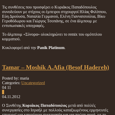
Τις συνθέσεις που προσφέρει ο Κυριάκος Παπαδόπουλος
συνοδεύουν με στίχους οι έμπειροι στιχουργοί Ηλίας Φιλίππου,
Εύη Δρούυσα, Ναταλία Γερμανού, Ελένη Γιαννατσούλια, Βίκυ
Γεροθόδωρου και Γιώργος Τσοπάνης, σε ένα άλμπουμ με
εντυπωσιακές υπογραφές.
Το άλμπουμ «Σύνορα» ολοκληρώνει το remix του ομότιτλου
κομματιού.
Κυκλοφορεί από την
Panik Platinum
.
Tamar – Moshik Α.Afia (Besof Hadereh)
Posted by: maria
Categories:
Uncategorized
04
11
0
04.11.2012
Ο Συνθέτης
Κυριάκος Παπαδόπουλος
μετά από πολλές
συνεργασίες στο Ισραήλ με πολλούς καταξιωμένους ερμηνευτές
επιχειρεί μια καινούργια συνεργασία και για πρώτη φορά με το