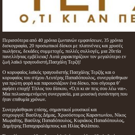
Περισσότερα από 40 χρόνια ζωντανών εμφανίσεων, 35 χρόνια
δισκογραφία, 20 προσωπικοί δίσκοι με πλατινένιες και χρυσές
πωλήσεις, δεκάδες συμμετοχές, πολλές συλλογές, μια 20ετία
πανελλήνιας εμβέλειας! Αυτά χαρακτηρίζουν τον μεγαλύτερο εν
ζωή λαϊκό τραγουδιστή,Πασχάλη Τερζή!
Ο κορυφαίος λαϊκός τραγουδιστής Πασχάλης Τερζής και ο
κορυφαίος του στίχου Λευτέρης Παπαδόπουλος, συνεργάσθηκαν
για πρώτη φορά και παρουσιάζουν ένα δίσκο, που σίγουρα θ’
αφήσει εποχή! Τίτλος του δίσκου, «Ό,τι κι αν πεις σου λέω ναι».
Μια πολυαναμενόμενη συνεργασία, μια μουσική συνάντηση που
ήταν επιθυμία χρόνων.
Συνεργάσθηκαν επίσης, σημαντικοί μουσικοί και
στιχουργοί: Βασίλης Δήμας, Χρυσόστομος Καραντωνίου, Νίκος
Μωραΐτης, Βασίλης Παπαδόπουλος, Κυριάκος Παπαδόπουλος,
Δημήτρης Παπαχαραλάμπους και Ηλίας Φιλίππου.