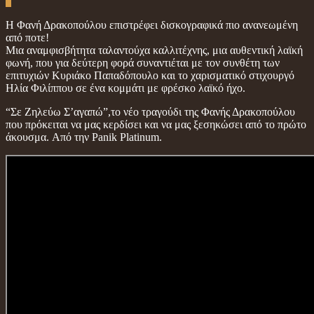
0
Η Φανή Δρακοπούλου επιστρέφει δισκογραφικά πιο ανανεωμένη
από ποτε!
Μια αναμφισβήτητα ταλαντούχα καλλιτέχνης, μια αυθεντική λαϊκή
φωνή, που για δεύτερη φορά συναντιέται με τον συνθέτη των
επιτυχιών Κυριάκο Παπαδόπουλο και το χαρισματικό στιχουργό
Ηλία Φιλίππου σε ένα κομμάτι με φρέσκο λαϊκό ήχο.
“Σε Ζηλεύω Σ’αγαπώ”,το νέο τραγούδι της Φανής Δρακοπούλου
που πρόκειται να μας κερδίσει και να μας ξεσηκώσει από το πρώτο
άκουσμα. Από την Panik Platinum.