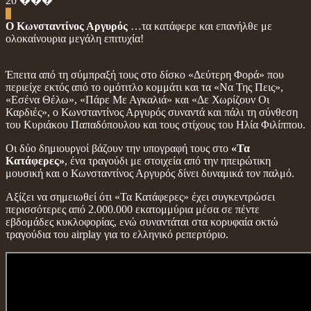
20
���
0
Ο Κωνσταντίνος Αργυρός
…τα κατάφερε και επανήλθε με
ολοκαίνουρια μεγάλη επιτυχία!
Έπειτα από τη σύμπραξή τους στο δίσκο «Δεύτερη Φορά» που
περιείχε εκτός από το ομότιτλο κομμάτι και τα «Να Της Πεις»,
«Εσένα Θέλω», «Πάρε Με Αγκαλιά» και «Δε Χωρίζουν Οι
Καρδιές», ο Κωνσταντίνος Αργυρός συναντά και πάλι τη σύνθεση
του Κυριάκου Παπαδόπουλου και τους στίχους του Ηλία Φιλίππου.
Οι δύο δημιουργοί βάζουν την υπογραφή τους στο
«Τα
Κατάφερες»
, ένα τραγούδι με στοιχεία από την ηπειρώτικη
μουσική και ο Κωνσταντίνος Αργυρός δίνει δυναμικά τον παλμό.
Αξίζει να σημειωθεί ότι «Τα Κατάφερες» έχει συγκεντρώσει
περισσότερες από 2.000.000 εκατομμύρια μέσα σε πέντε
εβδομάδες κυκλοφορίας, ενώ συναντάται στα κορυφαία οκτώ
τραγούδια του airplay για το ελληνικό ρεπερτόριο.