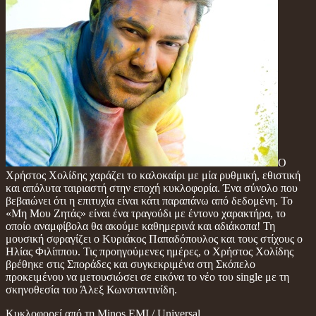
Ο
Χρήστος Χολίδης χαράζει το καλοκαίρι με μία ρυθμική, εθιστική
και απόλυτα ταιριαστή στην εποχή κυκλοφορία. Ένα σύνολο που
βεβαιώνει ότι η επιτυχία είναι κάτι παραπάνω από δεδομένη. Το
«Μη Μου Ζητάς» είναι ένα τραγούδι με έντονο χαρακτήρα, το
οποίο αναμφίβολα θα ακούμε καθημερινά και αδιάκοπα! Τη
μουσική σφραγίζει ο Κυριάκος Παπαδόπουλος και τους στίχους ο
Ηλίας Φιλίππου. Τις προηγούμενες ημέρες, ο Χρήστος Χολίδης
βρέθηκε στις Σποράδες και συγκεκριμένα στη Σκόπελο
προκειμένου να μετουσιώσει σε εικόνα το νέο του single με τη
σκηνοθεσία του Άλεξ Κωνσταντινίδη.
Κυκλοφορεί από τη Minos EMI / Universal.