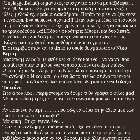
(UnplaggetBallad) σημαντικός παράγοντας στο να με ταξιδέψει…
Δεν ήθελα και πολύ για να αρχίσει το μυαλό μου να κατεβάζει
ιδέες, μελωδίες, ωραία συναισθήματα. Πατάω το play να ξεκινήσει
η εγγραφή. Ενα περίεργο πράγμα!!! Ήταν σαν να ξέρω το τραγούδι
και μου έβγαινε σαν να το είχα χρόνια και απλώς το ξαναέπαιζα και
το τραγουδούσα μαζί.Πόσο να κράτησε; Μπορεί και δυο λεπτά.
Συνήθως στη δουλειά μας, αυτές είναι και οι επιτυχίες που τις
βγάζεις από την ψυχή σου αυθόρμητα και στιγμιαία…
Έτσι ακριβώς ήταν και το demo το οποίο δειγμάτισα στο
Νίκο
Βέρτη
.
Μια απλή μελωδία με ψεύτικες κιθάρες και ένα – να να να- που
υποτίθεται ήταν τα μέτρα για να προστεθούν οι στίχοι επάνω.
Ωραία μέχρι εδώ. Λέμε με το Νίκο τώρα τι κάνουμε με το στίχο.
Το ανέλαβε ο Νίκος και μου λέει θα το στείλω σε ένα παληκάρι
που γράφει πολύ καλά,είναι από τη Κατερίνη και το λένε
Γιώργο
Τσοπάνη
.
Ωραία του λέω…περιμένουμε να δούμε τι θα γράψει ο φίλος μας!
Μετά από δύο μέρες με παίρνει τηλέφωνο και μου λέει αυτό είναι
..!
Αν είσαι ένα αστέρι ………που φώς θα φέρει στην άδεια μου ζωη,
“άστο” του λέω “κατάλαβα”.
Μουσική –Στίχοι έγιναν ένα…
Το επόμενο δίλημμα μετά από αυτό, είχε να κάνει με το αν η
ενορχήστρωση θα έπρεπε να μείνει σε αυτό το τρυφερό, ήρεμο,
ταξιδιάρικο άκουσμα ή να του δώσουμε μια άλλη κίνηση σε πιο