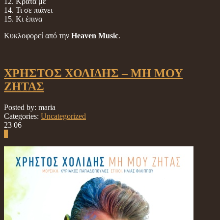
12. Κράτα με
14. Τι σε πιάνει
15. Κι έπινα
Κυκλοφορεί από την
Heaven Music
.
ΧΡΗΣΤΟΣ ΧΟΛΙΔΗΣ – ΜΗ ΜΟΥ
ΖΗΤΑΣ
Posted by: maria
Categories:
Uncategorized
23
06
0