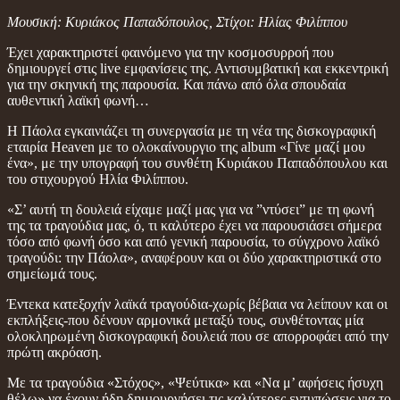
Μουσική: Κυριάκος Παπαδόπουλος, Στίχοι: Ηλίας Φιλίππου
Έχει χαρακτηριστεί φαινόμενο για την κοσμοσυρροή που
δημιουργεί στις live εμφανίσεις της. Αντισυμβατική και εκκεντρική
για την σκηνική της παρουσία. Και πάνω από όλα σπουδαία
αυθεντική λαϊκή φωνή…
Η Πάολα εγκαινιάζει τη συνεργασία με τη νέα της δισκογραφική
εταιρία Heaven με το ολοκαίνουργιο της album «Γίνε μαζί μου
ένα», με την υπογραφή του συνθέτη Κυριάκου Παπαδόπουλου και
του στιχουργού Ηλία Φιλίππου.
«Σ’ αυτή τη δουλειά είχαμε μαζί μας για να ”ντύσει” με τη φωνή
της τα τραγούδια μας, ό, τι καλύτερο έχει να παρουσιάσει σήμερα
τόσο από φωνή όσο και από γενική παρουσία, το σύγχρονο λαϊκό
τραγούδι: την Πάολα», αναφέρουν και οι δύο χαρακτηριστικά στο
σημείωμά τους.
Έντεκα κατεξοχήν λαϊκά τραγούδια-χωρίς βέβαια να λείπουν και οι
εκπλήξεις-που δένουν αρμονικά μεταξύ τους, συνθέτοντας μία
ολοκληρωμένη δισκογραφική δουλειά που σε απορροφάει από την
πρώτη ακρόαση.
Με τα τραγούδια «Στόχος», «Ψεύτικα» και «Να μ’ αφήσεις ήσυχη
θέλω» να έχουν ήδη δημιουργήσει τις καλύτερες εντυπώσεις για το