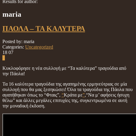
Results for author:
maria
ΠΑΟΛΑ – ΤΑ ΚΑΛΥΤΕΡΑ
Posted by: maria
Categories:
Uncategorized
18
07
0
Κυκλοφόρησε η νέα συλλογή με “Τα καλύτερα” τραγούδια από
την Πάολα!
Τα 16 καλύτερα τραγούδια της αγαπημένης ερμηνεύτριας σε μία
συλλογή που θα μας ξεσηκώσει! Όλα τα τραγούδια της Πάολα που
αγαπήθηκαν όπως το “Φταις”,
“
Κράτα με
”
,“Να μ’ αφήσεις ήσυχη
θέλω” και άλλες μεγάλες επιτυχίες της, συγκεντρωμένα σε αυτή
την μοναδική έκδοση.