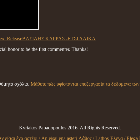
ext Release
ΒΑΣΙΛΗΣ ΚΑΡΡΑΣ -ΕΤΣΙ ΛΑΙΚΑ
ecial honor to be the first commenter. Thanks!
ιθύμητα σχόλια.
Μάθετε πώς υφίστανται επεξεργασία τα δεδομένα των
Kyriakos Papadopoulos 2016. All Rights Reserved.
Αν είσαι ένα αστέρι / An eisai ena asteri
Λάθος / Lathos
Έλεγα / Elega