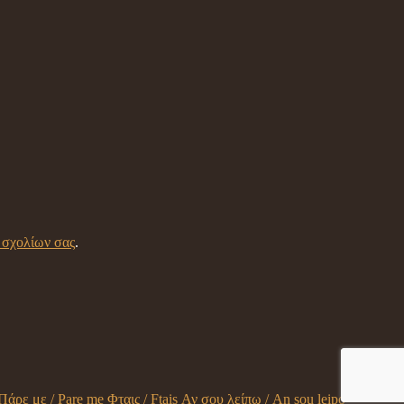
 σχολίων σας
.
Πάρε με / Pare me
Φταις / Ftais
Αν σου λείπω / An sou leipo